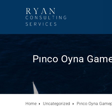
Pınco Oyna Gamep
Home
Uncategorized
Pınco Oyna Gamepla