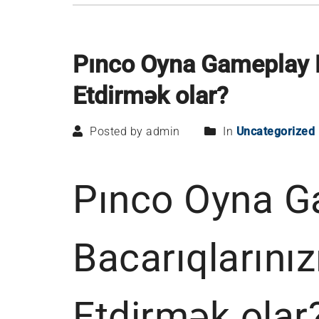
Pınco Oyna Gameplay B
Etdirmək olar?
Posted by admin
In
Uncategorized
Pınco Oyna G
Bacarıqlarınız
Etdirmək olar