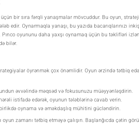
üçün bir sıra fərqli yanaşmalar mövcuddur. Bu oyun, stratej
ələb edir. Oynarmaqla yanaşı, bu yazıda bacarıqlarınızı inki
k. Pınco oyununu daha yaxşı oynamaq üçün bu təklifləri izlə
ə bilər.
ategiyalar öyrənmək çox önəmlidir. Oyun ərzində tətbiq ed
undun əvvəlində məqsəd və fokusunuzu müəyyənləşdirin.
rəli istifadə edərək, oyunun tələblərinə cavab verin.
irlikdə oynama və əməkdaşlıq mühitini gücləndirin.
ı oyun zamanı tətbiq etməyə çalışın. Başlanğıcda çətin gör