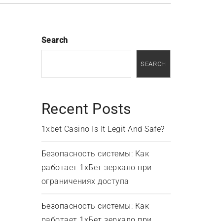
Search
SEARCH
Recent Posts
1xbet Casino Is It Legit And Safe?
Безопасность системы: Как
работает 1хБет зеркало при
ограничениях доступа
Безопасность системы: Как
работает 1хБет зеркало при