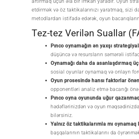
artırmaq üçün əla bir imkan yaradır. Oyun strat
etdirmək və öz taktikalarınızı yaratmaq, sizi 
metodlardan istifadə edərək, oyun bacarıqlarını
Tez-tez Verilən Suallar (
Pınco oynamağın ən yaxşı strategiyala
düşüncə və resursların səmərəli istifad
Oynamağı daha da asanlaşdırmaq üçün 
sosial oyunlar oynamaq və onlayn for
Oyun prosesində hansı faktorlar önəm
opponentləri analiz etmə bacarığı önə
Pınco oyna oyununda uğur qazanmaq 
hədəflərinizdən və oyun məqsədinizdə
bilərsiniz.
Yalnız öz taktikalarımla mı oynamaq 
başqalarının taktikalarını da öyrənm