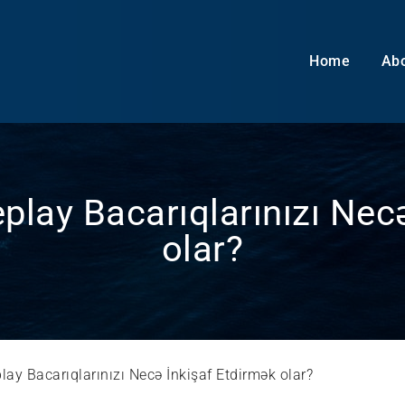
Home
Ab
lay Bacarıqlarınızı Necə
olar?
y Bacarıqlarınızı Necə İnkişaf Etdirmək olar?