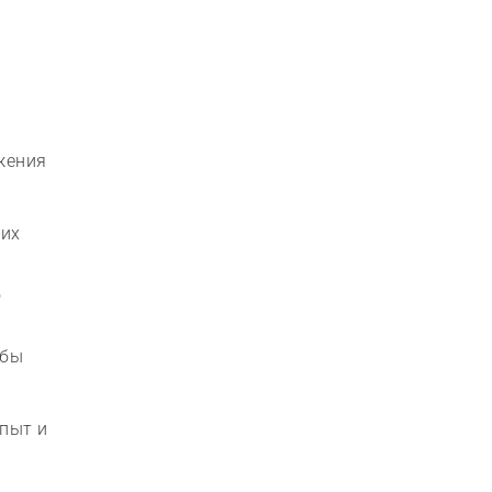
жения
тих
о
обы
пыт и