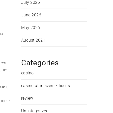
July 2026
.
June 2026
May 2026
но
August 2021
Categories
усов
ения.
casino
casino utan svensk licens
зит,
review
енные
Uncategorized