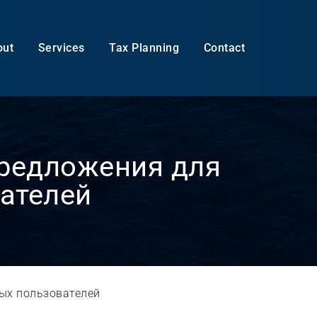
out
Services
Tax Planning
Contact
предложения для
ателей
ых пользователей