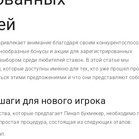
ей
привлекает внимание благодаря своим конкурентоспос
знообразные бонусы и акции для зарегистрированных
выбором среди любителей ставок. В этой статье мы
 которые доступны именно для тех, кто уже прошел пр
ться этими предложениями и что они представляют соб
шаги для нового игрока
тва, которые предлагает Пинап букмекер, необходимо 
простая процедура, состоящая из следующих этапов:
ап.