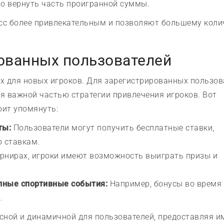
о вернуть часть проигранной суммы.
сс более привлекательным и позволяют большему коли
ованных пользователей
х для новых игроков. Для зарегистрированных пользов
я важной частью стратегии привлечения игроков. Вот
оит упомянуть:
ты:
Пользователи могут получить бесплатные ставки,
 ставкам.
урнирах, игроки имеют возможность выиграть призы и
пные спортивные события:
Например, бонусы во время
.
сной и динамичной для пользователей, предоставляя и