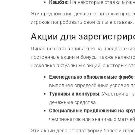
Кэшбэк:
На некоторые ставки можн
Эти предложения делают стартовый проце
игроков попробовать свои силы в ставках.
Акции для зарегистрир
Пинап не останавливается на предложения
постоянные акции и бонусы также являютс
несколько актуальных акций, о которых ст
Еженедельно обновляемые фрибе
выполняя определённые условия по
Турниры и конкурсы:
Участвуя в т
денежные средства.
Специальные предложения на кру
чемпионатов или значимых матчей
Эти акции делают платформу более интере