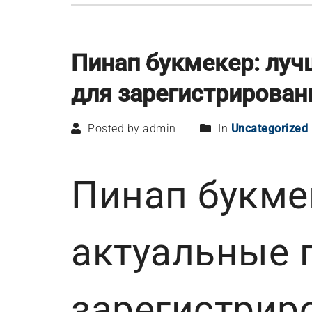
Пинап букмекер: лу
для зарегистрирован
Posted by admin
In
Uncategorized
Пинап букме
актуальные 
зарегистрир