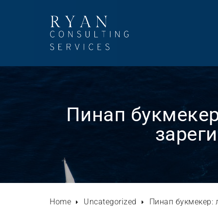
Пинап букмекер
зарег
Home
Uncategorized
Пинап букмекер: