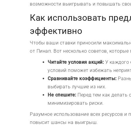
возможности выигрывать и повышать сво
Как использовать пре
эффективно
Чтобы ваши ставки приносили максимальн
от Пинап. Вот несколько советов, которые
Читайте условия акций:
У каждого 
условий поможет избежать неприя
Сравнивайте коэффициенты:
Разны
выбирать лучшие из них.
Не спешите:
Перед тем как делать 
минимизировать риски.
Разумное использование всех ресурсов и 
повысит шансы на выигрыш.