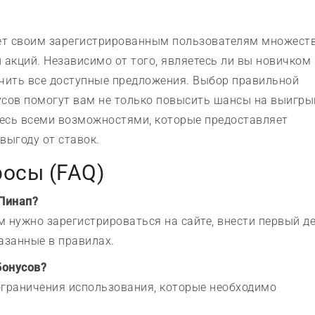
ет своим зарегистрированным пользователям множест
акций. Независимо от того, являетесь ли вы новичком
чить все доступные предложения. Выбор правильной
усов помогут вам не только повысить шансы на выигры
тесь всеми возможностями, которые предоставляет
ыгоду от ставок.
осы (FAQ)
 Пинап?
м нужно зарегистрироваться на сайте, внести первый д
азанные в правилах.
бонусов?
 ограничения использования, которые необходимо