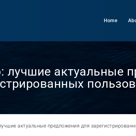
Home
Ab
: лучшие актуальные 
истрированных пользов
 лучшие актуальные предложения для зарегистрированн