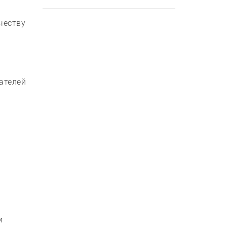
честву
ателей
м