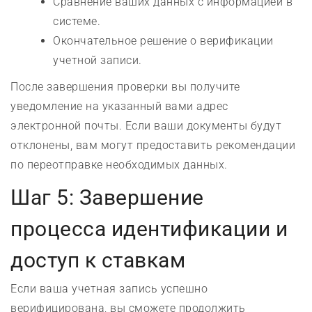
Сравнение ваших данных с информацией в
системе.
Окончательное решение о верификации
учетной записи.
После завершения проверки вы получите
уведомление на указанный вами адрес
электронной почты. Если ваши документы будут
отклонены, вам могут предоставить рекомендации
по переотправке необходимых данных.
Шаг 5: Завершение
процесса идентификации и
доступ к ставкам
Если ваша учетная запись успешно
верифицирована, вы сможете продолжить