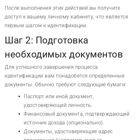
После выполнения этих действий вы получите
доступ к вашему личному кабинету, что является
первым шагом к идентификации.
Шаг 2: Подготовка
необходимых документов
Для успешного завершения процесса
идентификации вам понадобятся определенные
документы. Обычно требуют следующие бумаги:
Паспорт или иной документ,
удостоверяющий личность.
Финансовый документа, подтверждающий
источник дохода (опционально).
Документы, удостоверяющие адрес