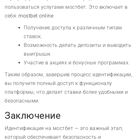
пользоваться услугами мостбет. Это включает в
себя:
mostbet online
Получение доступа к различным типам
ставок.
Возможность делать депозиты и выводить
выигрыши.
Участие в акциях и бонусных программах.
Таким образом, завершив процесс идентификации,
вы получите полный доступ к функционалу
платформы, что делает ставки более удобными и
безопасными.
Заключение
Идентификация на мостбет — это важный этап,
который обеспечивает безопасность и