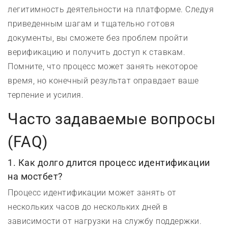
легитимность деятельности на платформе. Следуя
приведенным шагам и тщательно готовя
документы, вы сможете без проблем пройти
верификацию и получить доступ к ставкам.
Помните, что процесс может занять некоторое
время, но конечный результат оправдает ваше
терпение и усилия.
Часто задаваемые вопросы
(FAQ)
1. Как долго длится процесс идентификации
на мостбет?
Процесс идентификации может занять от
нескольких часов до нескольких дней в
зависимости от нагрузки на службу поддержки.