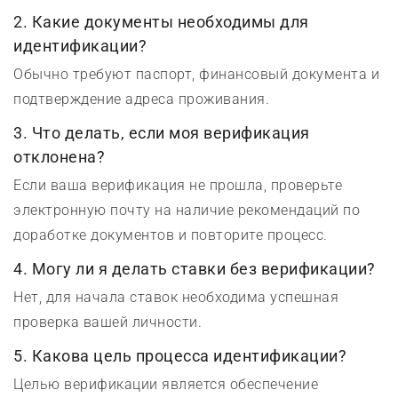
2. Какие документы необходимы для
идентификации?
Обычно требуют паспорт, финансовый документа и
подтверждение адреса проживания.
3. Что делать, если моя верификация
отклонена?
Если ваша верификация не прошла, проверьте
электронную почту на наличие рекомендаций по
доработке документов и повторите процесс.
4. Могу ли я делать ставки без верификации?
Нет, для начала ставок необходима успешная
проверка вашей личности.
5. Какова цель процесса идентификации?
Целью верификации является обеспечение