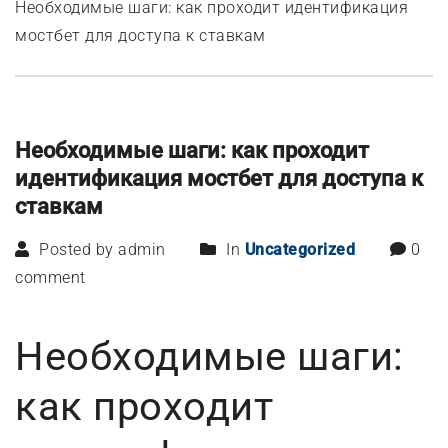
Необходимые шаги: как проходит идентификация
мостбет для доступа к ставкам
Необходимые шаги: как проходит
идентификация мостбет для доступа к
ставкам
Posted by admin
In
Uncategorized
0
comment
Необходимые шаги:
как проходит