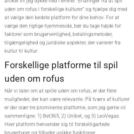
artikel vil jeg dykke ned i emnet “Erfaringer fra at spil
uden om rofus i forskellige kulturer” og hjælpe dig med
at vælge den bedste platform for dine behov. For at
vælge den rigtige hjemmeside, bør du tage højde for
faktorer som brugervenlighed, betalingsmetoder,
tilgængelighed og juridiske aspekter, der varierer fra
kultur til kultur.
Forskellige platforme til spil
uden om rofus
Når vi taler om at spille uden om rofus, er der flere
muligheder, der kan være relevante. På tværs af kulturer
er der især tre prominente platforme, som jeg gerne vil
sammenligne: 1) Bet365, 2) Unibet, og 3) LeoVegas.
Hver platform henvender sig til forskelligartede
brugertyper og tilbyder unikke funktioner.