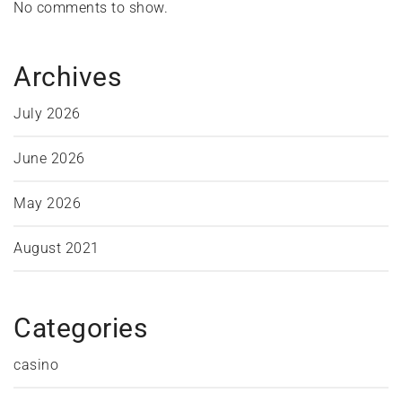
No comments to show.
Archives
July 2026
June 2026
May 2026
August 2021
Categories
casino