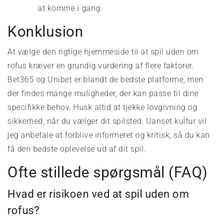
at komme i gang.
Konklusion
At vælge den rigtige hjemmeside til at spil uden om
rofus kræver en grundig vurdering af flere faktorer.
Bet365 og Unibet er blandt de bedste platforme, men
der findes mange muligheder, der kan passe til dine
specifikke behov. Husk altid at tjekke lovgivning og
sikkerhed, når du vælger dit spilsted. Uanset kultur vil
jeg anbefale at forblive informeret og kritisk, så du kan
få den bedste oplevelse ud af dit spil.
Ofte stillede spørgsmål (FAQ)
Hvad er risikoen ved at spil uden om
rofus?