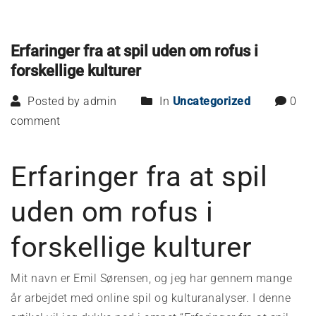
Erfaringer fra at spil uden om rofus i
forskellige kulturer
Posted by admin
In
Uncategorized
0
comment
Erfaringer fra at spil
uden om rofus i
forskellige kulturer
Mit navn er Emil Sørensen, og jeg har gennem mange
år arbejdet med online spil og kulturanalyser. I denne