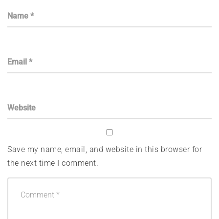
Save my name, email, and website in this browser for
the next time I comment.