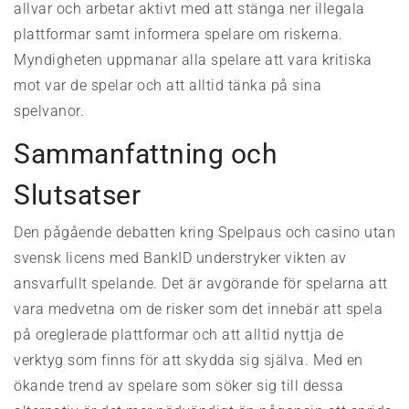
allvar och arbetar aktivt med att stänga ner illegala
plattformar samt informera spelare om riskerna.
Myndigheten uppmanar alla spelare att vara kritiska
mot var de spelar och att alltid tänka på sina
spelvanor.
Sammanfattning och
Slutsatser
Den pågående debatten kring Spelpaus och casino utan
svensk licens med BankID understryker vikten av
ansvarfullt spelande. Det är avgörande för spelarna att
vara medvetna om de risker som det innebär att spela
på oreglerade plattformar och att alltid nyttja de
verktyg som finns för att skydda sig själva. Med en
ökande trend av spelare som söker sig till dessa