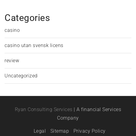
Categories
casino
casino utan svensk licens
review
Uncategorized
Ryan Consulting Services
| A financial Services
Company
Legal
Sitemap
Privacy Policy