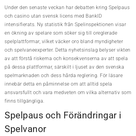
Under den senaste veckan har debatten kring Spelpaus
och casino utan svensk licens med BankID
intensifierats. Ny statistik från Spelinspektionen visar
en ökning av spelare som söker sig till oreglerade
spelplattformar, vilket väcker oro bland myndigheter
och spelvaneexperter. Detta nyhetsinslag belyser vikten
av att förstå riskerna och konsekvenserna av att spela
på dessa plattformar, särskilt i ljuset av den svenska
spelmarknaden och dess hårda reglering. För läsare
innebär detta en påminnelse om att alltid spela
ansvarsfullt och vara medveten om vilka alternativ som
finns tillgängliga.
Spelpaus och Förändringar i
Spelvanor