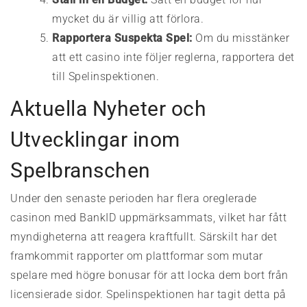
mycket du är villig att förlora.
Rapportera Suspekta Spel:
Om du misstänker
att ett casino inte följer reglerna, rapportera det
till Spelinspektionen.
Aktuella Nyheter och
Utvecklingar inom
Spelbranschen
Under den senaste perioden har flera oreglerade
casinon med BankID uppmärksammats, vilket har fått
myndigheterna att reagera kraftfullt. Särskilt har det
framkommit rapporter om plattformar som mutar
spelare med högre bonusar för att locka dem bort från
licensierade sidor. Spelinspektionen har tagit detta på