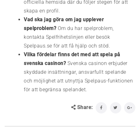
officiella hemsida där du följer stegen för att
skapa en profil.
Vad ska jag göra om jag upplever
spelproblem?
Om du har spelproblem,
kontakta Spelfrihetslinjen eller besök
Spelpaus.se för att få hjälp och stöd.
Vilka fördelar finns det med att spela på
svenska casinon?
Svenska casinon erbjuder
skyddade insättningar, ansvarfullt spelande
och möjlighet att utnyttja Spelpaus-funktionen
för att begränsa spelandet.
Share: