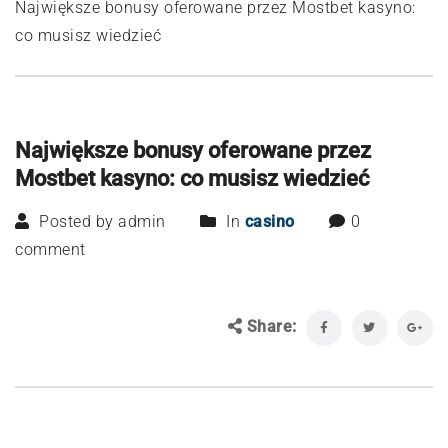
Największe bonusy oferowane przez Mostbet kasyno:
co musisz wiedzieć
Największe bonusy oferowane przez
Mostbet kasyno: co musisz wiedzieć
Posted by admin
In
casino
0
comment
Share: