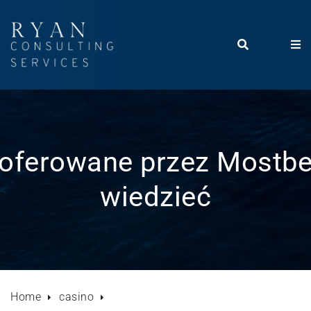
oferowane przez Mostbe
wiedzieć
Home
casino